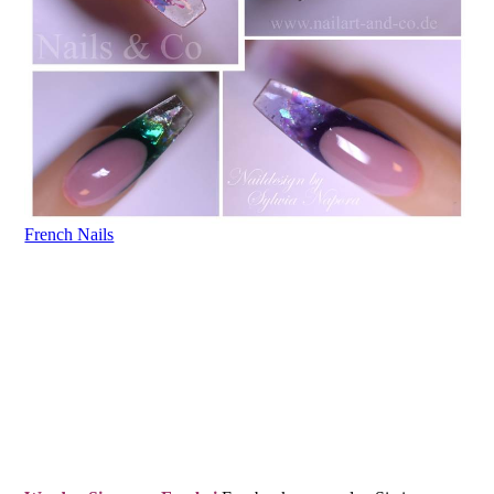
French Nails
Nagelstudio Kaarst,
Nageltudio Kaarst Broicherdorfstraße,
Nagelstudio Holzbüttgen, Nagelstudio
Neuss, Nagelstudio Driesch, Nagelstudio Büttgen, Nagelstudio Vorst, Nagelstudio
Düsseldorf,
Nagelmodellage Kaarst, Nageldesign Kaarst, Maniküre Kaarst, Nagelstudio Nails & Co,
Sylwia Napora, Broicherdorfstr. 85, 41564 Kaarst, Nailart Kaarst, French, Nagelschmuck, Nailart
Galerie, Nagelverlängerung Kaarst, Naturnagelverstärkung Kaarst, Nagelstudio Kaarst Neusser Str,
Nagelstudio Meerbusch, Nagelstudio Kleinenbroich, Nagelstudio Korschenbroich, Nagelstudio
Willich
, Nagelstudio Glehn,
Wirklich schöne Nägel zum fairen Preis!