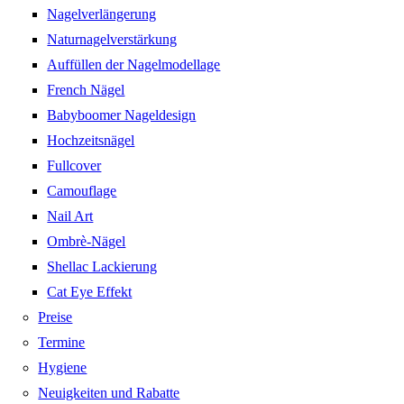
Nagelverlängerung
Naturnagelverstärkung
Auffüllen der Nagelmodellage
French Nägel
Babyboomer Nageldesign
Hochzeitsnägel
Fullcover
Camouflage
Nail Art
Ombrè-Nägel
Shellac Lackierung
Cat Eye Effekt
Preise
Termine
Hygiene
Neuigkeiten und Rabatte