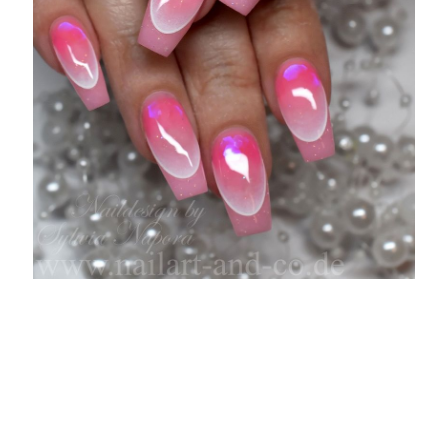
Nagelstudio Kaarst, Nagelstudio Holzbüttgen, Nagelmodellage Kaarst, Nageldesign Kaarst,
Maniküre Kaarst, Nageldesigner Seminare Kaarst, Nagelstudio Nails & Co, Sylwia Napora,
Broicherdorfstr, 85 41564 Kaarst, Nailart Kaarst, French, Nagelschmuck, Nailart Galerie,
Nagelverlängerung Kaarst, Naturnagelverstärkung Kaarst