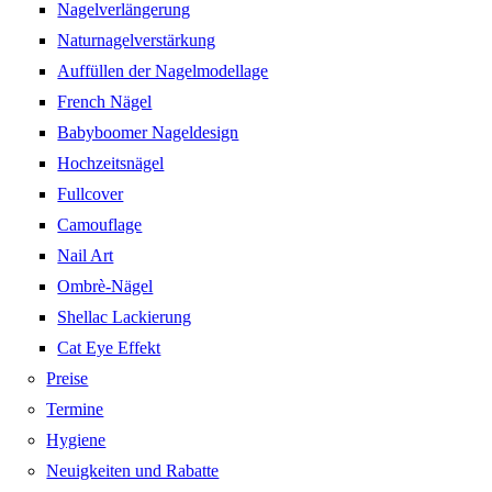
Nagelverlängerung
Naturnagelverstärkung
Auffüllen der Nagelmodellage
French Nägel
Babyboomer Nageldesign
Hochzeitsnägel
Fullcover
Camouflage
Nail Art
Ombrè-Nägel
Shellac Lackierung
Cat Eye Effekt
Preise
Termine
Hygiene
Neuigkeiten und Rabatte