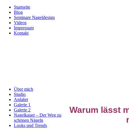
Startseite
Blog
Seminare Nageldesign
Videos
Impressum
Kontakt
Über mich
Studio
Anfahrt
Galerie 1
Warum lässt m
Galerie 2
Nagelkauer – Der Weg zu
schönen Nägeln
Looks und Trends