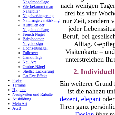
Nagelmodellage
nach wenigen Tagen 
Wie bekommt man
Nagelpilz?
drei bis vier Woch
Nagelverlängerung
nur Zeit, sondern v
Naturnagelverstärkung
Auffüllen der
jeder Lebenssitua
Nagelmodellage
French Nägel
Beruf, bei gesellsc
Babyboomer
Alltag. Gepfle
Nageldesign
Hochzeitsnägel
Visitenkarte – un
Fullcover
Camouflage
unterstreichen Ihr
Nail Art
Ombrè-Nägel
2. Individuel
Shellac Lackierung
Cat Eye Effekt
Preise
Ein weiterer Grund 
Termine
ist die nahezu u
Hygiene
Neuigkeiten und Rabatte
dezent
,
elegant
ode
Ausbildung
Mein Art
Ihren ganz persönl
AGB
Design
über m