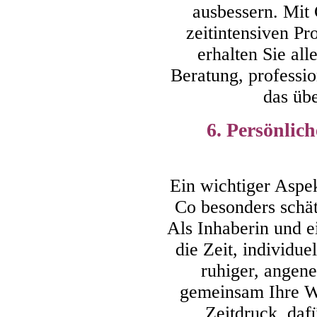
ausbessern. Mit 
zeitintensiven P
erhalten Sie all
Beratung, professi
das üb
6. Persönlic
Ein wichtiger Aspe
Co besonders schät
Als Inhaberin und e
die Zeit, individu
ruhiger, angen
gemeinsam Ihre W
Zeitdruck, dafü