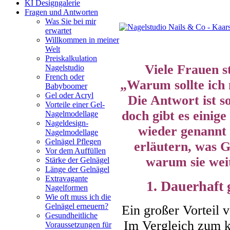
KI Designgalerie
Fragen und Antworten
Was Sie bei mir
erwartet
Willkommen in meiner
Welt
Preiskalkulation
Viele Frauen st
Nagelstudio
French oder
„Warum sollte ich 
Babyboomer
Gel oder Acryl
Die Antwort ist so
Vorteile einer Gel-
doch gibt es eini
Nagelmodellage
Nageldesign-
wieder genannt 
Nagelmodellage
Gelnägel Pflegen
erläutern, was 
Vor dem Auffüllen
warum sie weit
Stärke der Gelnägel
Länge der Gelnägel
Extravagante
1. Dauerhaft 
Nagelformen
Wie oft muss ich die
Gelnägel erneuern?
Ein großer Vorteil v
Gesundheitliche
Im Vergleich zum k
Voraussetzungen für